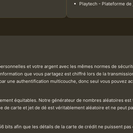
Playtech - Plateforme de
ersonnelles et votre argent avec les mêmes normes de sécurité 
ormation que vous partagez est chiffré lors de la transmission,
 par une authentification multicouche, donc seul vous pouvez ac
ent équitables. Notre générateur de nombres aléatoires est te
de carte et jet de dé est véritablement aléatoire et ne peut pa
bits afin que les détails de la carte de crédit ne puissent pas 