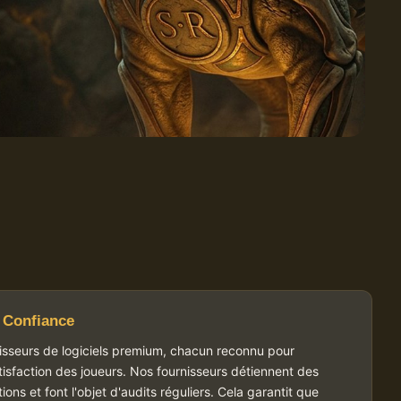
 Confiance
sseurs de logiciels premium, chacun reconnu pour
satisfaction des joueurs. Nos fournisseurs détiennent des
tions et font l'objet d'audits réguliers. Cela garantit que