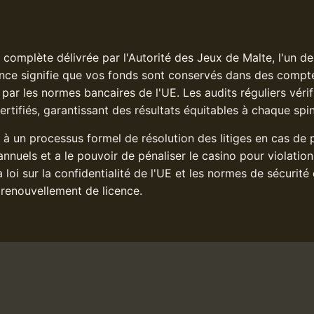
 complète délivrée par l'Autorité des Jeux de Malte, l'un d
cence signifie que vos fonds sont conservés dans des comp
 par les normes bancaires de l'UE. Les audits réguliers vérif
rtifiés, garantissant des résultats équitables à chaque spin
 un processus formel de résolution des litiges en cas de 
uels et a le pouvoir de pénaliser le casino pour violation
loi sur la confidentialité de l'UE et les normes de sécurité
renouvellement de licence.