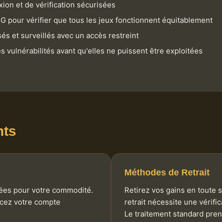
on et de vérification sécurisées
G pour vérifier que tous les jeux fonctionnent équitablement
s et surveillés avec un accès restreint
es vulnérabilités avant qu'elles ne puissent être exploitées
nts
Méthodes de Retrait
ées pour votre commodité.
Retirez vos gains en toute
ancez votre compte
retrait nécessite une vérifi
Le traitement standard pren