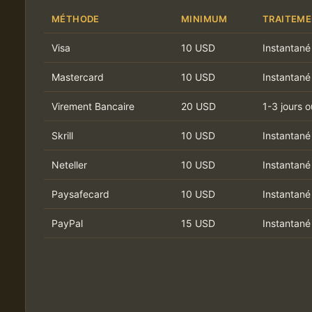
MÉTHODE
MINIMUM
TRAITEM
Visa
10 USD
Instantané
Mastercard
10 USD
Instantané
Virement Bancaire
20 USD
1-3 jours 
Skrill
10 USD
Instantané
Neteller
10 USD
Instantané
Paysafecard
10 USD
Instantané
PayPal
15 USD
Instantané