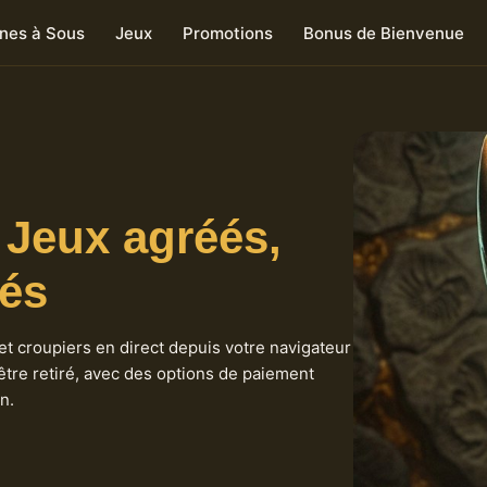
nes à Sous
Jeux
Promotions
Bonus de Bienvenue
 Jeux agréés,
nés
et croupiers en direct depuis votre navigateur
être retiré, avec des options de paiement
n.