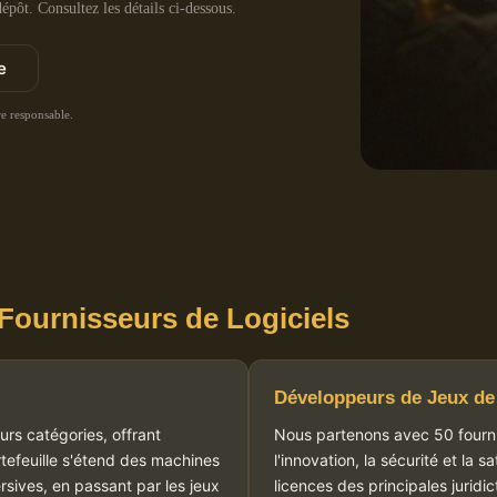
pôt. Consultez les détails ci-dessous.
e
e responsable.
Fournisseurs de Logiciels
Développeurs de Jeux de
rs catégories, offrant
Nous partenons avec 50 fourni
tefeuille s'étend des machines
l'innovation, la sécurité et la 
sives, en passant par les jeux
licences des principales juridic