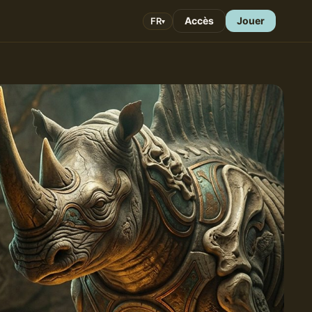
Accès
Jouer
FR
▾