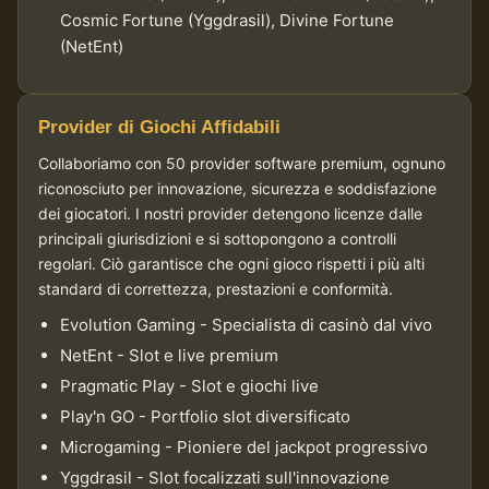
Cosmic Fortune (Yggdrasil), Divine Fortune
(NetEnt)
Provider di Giochi Affidabili
Collaboriamo con 50 provider software premium, ognuno
riconosciuto per innovazione, sicurezza e soddisfazione
dei giocatori. I nostri provider detengono licenze dalle
principali giurisdizioni e si sottopongono a controlli
regolari. Ciò garantisce che ogni gioco rispetti i più alti
standard di correttezza, prestazioni e conformità.
Evolution Gaming - Specialista di casinò dal vivo
NetEnt - Slot e live premium
Pragmatic Play - Slot e giochi live
Play'n GO - Portfolio slot diversificato
Microgaming - Pioniere del jackpot progressivo
Yggdrasil - Slot focalizzati sull'innovazione