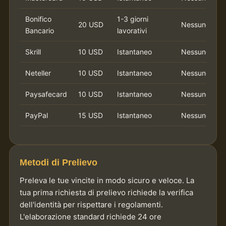
Bonifico
1-3 giorni
20 USD
Nessuno
Bancario
lavorativi
Skrill
10 USD
Istantaneo
Nessuno
Neteller
10 USD
Istantaneo
Nessuno
Paysafecard
10 USD
Istantaneo
Nessuno
PayPal
15 USD
Istantaneo
Nessuno
Metodi di Prelievo
Preleva le tue vincite in modo sicuro e veloce. La
tua prima richiesta di prelievo richiede la verifica
dell'identità per rispettare i regolamenti.
L'elaborazione standard richiede 24 ore