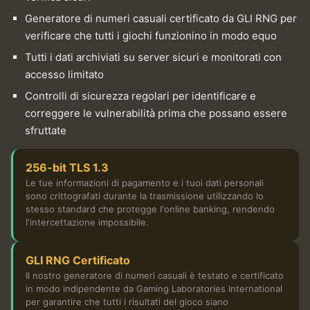
Generatore di numeri casuali certificato da GLI RNG per
verificare che tutti i giochi funzionino in modo equo
Tutti i dati archiviati su server sicuri e monitorati con
accesso limitato
Controlli di sicurezza regolari per identificare e
correggere le vulnerabilità prima che possano essere
sfruttate
256-bit TLS 1.3
Le tue informazioni di pagamento e i tuoi dati personali
sono crittografati durante la trasmissione utilizzando lo
stesso standard che protegge l'online banking, rendendo
l'intercettazione impossibile.
GLI RNG Certificato
Il nostro generatore di numeri casuali è testato e certificato
in modo indipendente da Gaming Laboratories International
per garantire che tutti i risultati del gioco siano