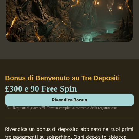
Bonus di Benvenuto su Tre Depositi
£300 e 90 Free Spin
Rivendica Bonus
18+. Requisiti di gioco x35. Termini completi al momento della registrazione.
Rivendica un bonus di deposito abbinato nei tuoi primi
tre pagamenti su spinorhino. Ogni deposito sblocca