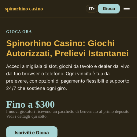
spinorhino casino
Gioca
IT
▾
GIOCA ORA
Spinorhino Casino: Giochi
Autorizzati, Prelievi Istantanei
Accedi a migliaia di slot, giochi da tavolo e dealer dal vivo
dal tuo browser o telefono. Ogni vincita è tua da
prelevare, con opzioni di pagamento flessibili e supporto
24/7 che sostiene ogni giro.
Fino a $300
I nuovi giocatori ricevono un pacchetto di benvenuto al primo deposito.
Vedi i dettagli qui sotto.
Iscriviti e Gioca