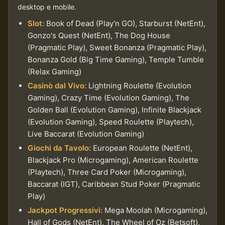
desktop e mobile.
Slot:
Book of Dead (Play'n GO), Starburst (NetEnt),
Gonzo's Quest (NetEnt), The Dog House
(Pragmatic Play), Sweet Bonanza (Pragmatic Play),
Bonanza Gold (Big Time Gaming), Temple Tumble
(Relax Gaming)
Casinò dal Vivo:
Lightning Roulette (Evolution
Gaming), Crazy Time (Evolution Gaming), The
Golden Ball (Evolution Gaming), Infinite Blackjack
(Evolution Gaming), Speed Roulette (Playtech),
Live Baccarat (Evolution Gaming)
Giochi da Tavolo:
European Roulette (NetEnt),
Blackjack Pro (Microgaming), American Roulette
(Playtech), Three Card Poker (Microgaming),
Baccarat (IGT), Caribbean Stud Poker (Pragmatic
Play)
Jackpot Progressivi:
Mega Moolah (Microgaming),
Hall of Gods (NetEnt), The Wheel of Oz (Betsoft),