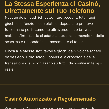
La Stessa Esperienza di Casinò,
Direttamente sul Tuo Telefono
Nessun download richiesto. Il tuo account, tutti i tuoi
giochi e le funzioni complete di deposito e prelievo
funzionano perfettamente attraverso il tuo browser
mobile. L'interfaccia si adatta a qualsiasi dimensione dello
schermo e risponde istantaneamente al tocco.
Gioca alle stesse slot, tavoli e giochi dal vivo che accedi
da desktop. Il tuo saldo, i bonus e la cronologia delle
transazioni si sincronizzano su tutti i dispositivi in tempo
reale.
Casinò Autorizzato e Regolamentato
Spinorhino Casino opera in base a una licenza di