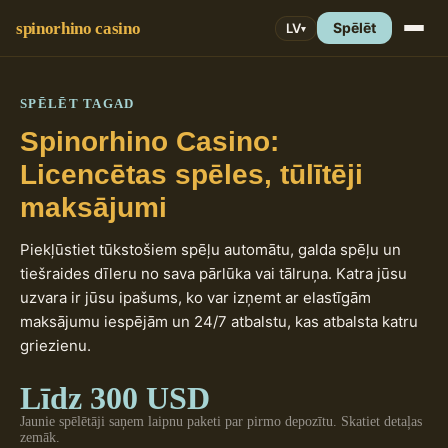
spinorhino casino
Spēlēt
LV
▾
SPĒLĒT TAGAD
Spinorhino Casino:
Licencētas spēles, tūlītēji
maksājumi
Piekļūstiet tūkstošiem spēļu automātu, galda spēļu un
tiešraides dīleru no sava pārlūka vai tālruņa. Katra jūsu
uzvara ir jūsu ipašums, ko var izņemt ar elastīgām
maksājumu iespējām un 24/7 atbalstu, kas atbalsta katru
griezienu.
Līdz 300 USD
Jaunie spēlētāji saņem laipnu paketi par pirmo depozītu. Skatiet detaļas
zemāk.