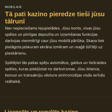
MOBILAIS
Tā pati kazino pieredze tieši jūsu
tālrunī
Nav nepieciešams lejupielādes. Jūsu konts, visas jūsu
spēles un pilnīgas depozīta un izņemšanas funkcijas
darbojas vienmērīgi caur jūsu mobilā pārlūka. Skaņa tiek
pielāgota jebkuram ekrāna izmēram un reaģē tūlītēji uz
pieskārienu.
Spēlējiet tās pašas spēļu automātus, galdus un tiešraides
spēles, kuras piekļūstat no darbvirsmas. Jūsu bilance,
bonusi un transakciju vēsture sinhronizējas visās ierīcēs
reāllaikā.
Licencēts un regulēts kazino