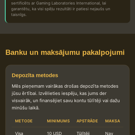
sertificēts ar Gaming Laboratories International, lai
garantētu, ka visi spēļu rezultāti ir patiesi nejaušs un
taisnīgs.
Banku un maksājumu pakalpojumi
Depozīta metodes
Mēs pieņemam vairākas drošas depozīta metodes
jūsu ērtībai. Izvēlieties iespēju, kas jums der
visvairāk, un finansējiet savu kontu tūlītēji vai dažu
minūšu laikā.
METODE
MINIMUMS
APSTRĀDE
MAKSA
Visa
10 USD
Tūlītēji
Nav