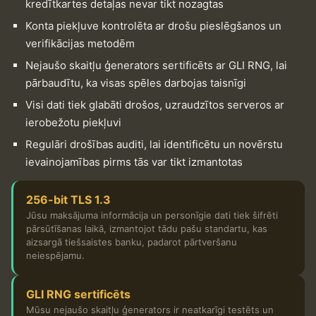
kredītkartes detaļas nevar tikt nozagtas
Konta piekļuve kontrolēta ar drošu pieslēgšanos un
verifikācijas metodēm
Nejaušo skaitļu ģenerators sertificēts ar GLI RNG, lai
pārbaudītu, ka visas spēles darbojas taisnīgi
Visi dati tiek glabāti drošos, uzraudzītos serveros ar
ierobežotu piekļuvi
Regulāri drošības auditi, lai identificētu un novērstu
ievainojamības pirms tās var tikt izmantotas
256-bit TLS 1.3
Jūsu maksājuma informācija un personīgie dati tiek šifrēti
pārsūtīšanas laikā, izmantojot tādu pašu standartu, kas
aizsargā tiešsaistes banku, padarot pārtveršanu
neiespējamu.
GLI RNG sertificēts
Mūsu nejaušo skaitļu ģenerators ir neatkarīgi testēts un