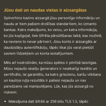
Jūsu dati un naudas vietas ir aizsargātas
Spinorhino kazino aizsargā jūsu personīgo informāciju un
naudu ar tiem pašiem drošības standartiem, ko izmanto
bankas. Katrs maksājums, ko veicu, un katra informācija,
ko jūs kopīgojat, tiek šifrēta pārsūtīšanas laikā, kas nozīmē,
ka neviens to nevar pārtvert. Jūsu konts ir aizsargāts ar
daudzslāņu autentifikāciju, tāpēc tikai jūs varat piekļūt
saviem līdzekļiem un konta iestatījumiem.
Mēs arī nodrošinām, ka mūsu spēles ir pilnībā taisnīgas.
Mūsu nejaušo skaitļu ģenerators ir neatkarīgi testēts un
sertificēts, lai garantētu, ka katrs griezienu, karšu vilkšana
un kauliņa ruļļa rezultāts ir patiesi nejaušs un nav
paredzams vai manipulējams. Lūk, kas jūs aizsargā no
riskiem:
Maksājuma dati šifrēti ar 256 bitu TLS 1.3, tāpēc