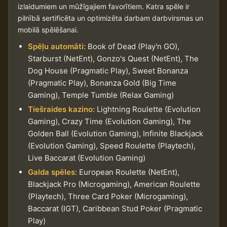
izlaidumiem un mūžīgajiem favorītiem. Katra spēle ir
pilnībā sertificēta un optimizēta darbam darbvirsmas un
mobilā spēlēšanai.
Spēļu automāti:
Book of Dead (Play'n GO),
Starburst (NetEnt), Gonzo's Quest (NetEnt), The
Dog House (Pragmatic Play), Sweet Bonanza
(Pragmatic Play), Bonanza Gold (Big Time
Gaming), Temple Tumble (Relax Gaming)
Tiešraides kazino:
Lightning Roulette (Evolution
Gaming), Crazy Time (Evolution Gaming), The
Golden Ball (Evolution Gaming), Infinite Blackjack
(Evolution Gaming), Speed Roulette (Playtech),
Live Baccarat (Evolution Gaming)
Galda spēles:
European Roulette (NetEnt),
Blackjack Pro (Microgaming), American Roulette
(Playtech), Three Card Poker (Microgaming),
Baccarat (IGT), Caribbean Stud Poker (Pragmatic
Play)