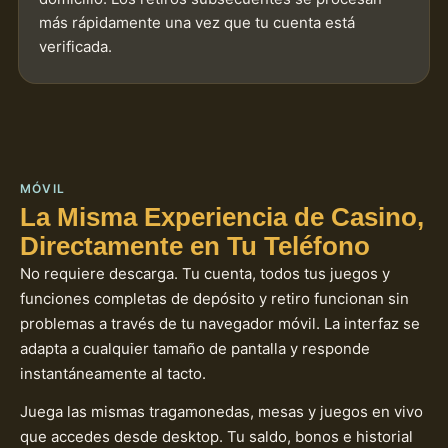
más rápidamente una vez que tu cuenta está
verificada.
MÓVIL
La Misma Experiencia de Casino,
Directamente en Tu Teléfono
No requiere descarga. Tu cuenta, todos tus juegos y
funciones completas de depósito y retiro funcionan sin
problemas a través de tu navegador móvil. La interfaz se
adapta a cualquier tamaño de pantalla y responde
instantáneamente al tacto.
Juega las mismas tragamonedas, mesas y juegos en vivo
que accedes desde desktop. Tu saldo, bonos e historial