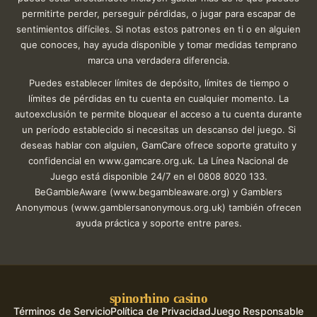
permitirte perder, perseguir pérdidas, o jugar para escapar de
sentimientos difíciles. Si notas estos patrones en ti o en alguien
que conoces, hay ayuda disponible y tomar medidas temprano
marca una verdadera diferencia.
Puedes establecer límites de depósito, límites de tiempo o
límites de pérdidas en tu cuenta en cualquier momento. La
autoexclusión te permite bloquear el acceso a tu cuenta durante
un período establecido si necesitas un descanso del juego. Si
deseas hablar con alguien, GamCare ofrece soporte gratuito y
confidencial en www.gamcare.org.uk. La Línea Nacional de
Juego está disponible 24/7 en el 0808 8020 133.
BeGambleAware (www.begambleaware.org) y Gamblers
Anonymous (www.gamblersanonymous.org.uk) también ofrecen
ayuda práctica y soporte entre pares.
spinorhino casino
Términos de Servicio
Política de Privacidad
Juego Responsable