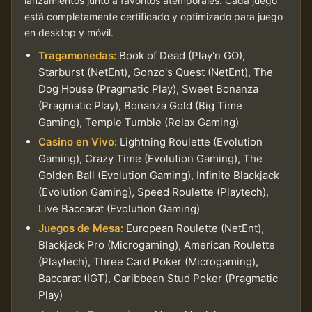
lanzamientos junto a favoritos atemporales. Cada juego
está completamente certificado y optimizado para juego
en desktop y móvil.
Tragamonedas:
Book of Dead (Play'n GO),
Starburst (NetEnt), Gonzo's Quest (NetEnt), The
Dog House (Pragmatic Play), Sweet Bonanza
(Pragmatic Play), Bonanza Gold (Big Time
Gaming), Temple Tumble (Relax Gaming)
Casino en Vivo:
Lightning Roulette (Evolution
Gaming), Crazy Time (Evolution Gaming), The
Golden Ball (Evolution Gaming), Infinite Blackjack
(Evolution Gaming), Speed Roulette (Playtech),
Live Baccarat (Evolution Gaming)
Juegos de Mesa:
European Roulette (NetEnt),
Blackjack Pro (Microgaming), American Roulette
(Playtech), Three Card Poker (Microgaming),
Baccarat (IGT), Caribbean Stud Poker (Pragmatic
Play)