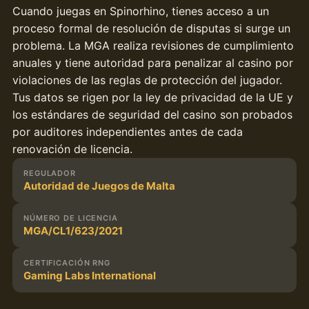
Cuando juegas en Spinorhino, tienes acceso a un
proceso formal de resolución de disputas si surge un
problema. La MGA realiza revisiones de cumplimiento
anuales y tiene autoridad para penalizar al casino por
violaciones de las reglas de protección del jugador.
Tus datos se rigen por la ley de privacidad de la UE y
los estándares de seguridad del casino son probados
por auditores independientes antes de cada
renovación de licencia.
REGULADOR
Autoridad de Juegos de Malta
NÚMERO DE LICENCIA
MGA/CL1/623/2021
CERTIFICACIÓN RNG
Gaming Labs International