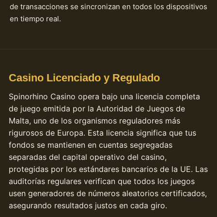
de transacciones se sincronizan en todos los dispositivos
en tiempo real.
Casino Licenciado y Regulado
Spinorhino Casino opera bajo una licencia completa
de juego emitida por la Autoridad de Juegos de
Malta, uno de los organismos reguladores más
rigurosos de Europa. Esta licencia significa que tus
fondos se mantienen en cuentas segregadas
separadas del capital operativo del casino,
protegidas por los estándares bancarios de la UE. Las
auditorías regulares verifican que todos los juegos
usen generadores de números aleatorios certificados,
asegurando resultados justos en cada giro.