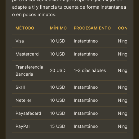
adapte a ti y financia tu cuenta de forma instantánea
o en pocos minutos.
MÉTODO
MÍNIMO
PROCESAMIENTO
COMISIÓ
Visa
10 USD
Instantáneo
Ninguno
Mastercard
10 USD
Instantáneo
Ninguno
Transferencia
20 USD
1-3 días hábiles
Ninguno
Bancaria
Skrill
10 USD
Instantáneo
Ninguno
Neteller
10 USD
Instantáneo
Ninguno
Paysafecard
10 USD
Instantáneo
Ninguno
PayPal
15 USD
Instantáneo
Ninguno