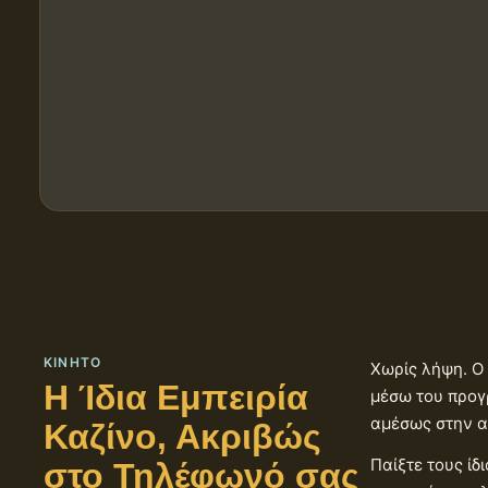
ΚΙΝΗΤΌ
Χωρίς λήψη. Ο
Η Ίδια Εμπειρία
μέσω του προγ
αμέσως στην α
Καζίνο, Ακριβώς
Παίξτε τους ίδ
στο Τηλέφωνό σας