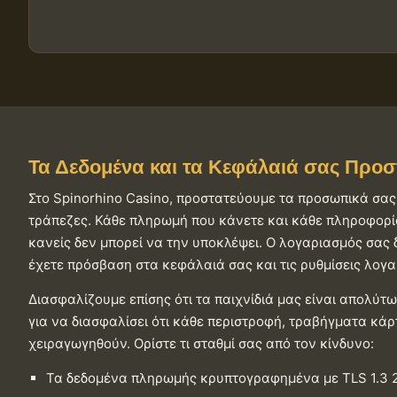
Τα Δεδομένα και τα Κεφάλαιά σας Προσ
Στο Spinorhino Casino, προστατεύουμε τα προσωπικά σας 
τράπεζες. Κάθε πληρωμή που κάνετε και κάθε πληροφορία
κανείς δεν μπορεί να την υποκλέψει. Ο λογαριασμός σας
έχετε πρόσβαση στα κεφάλαιά σας και τις ρυθμίσεις λογ
Διασφαλίζουμε επίσης ότι τα παιχνίδιά μας είναι απολύτ
για να διασφαλίσει ότι κάθε περιστροφή, τραβήγματα κάρ
χειραγωγηθούν. Ορίστε τι σταθμί σας από τον κίνδυνο:
Τα δεδομένα πληρωμής κρυπτογραφημένα με TLS 1.3 25