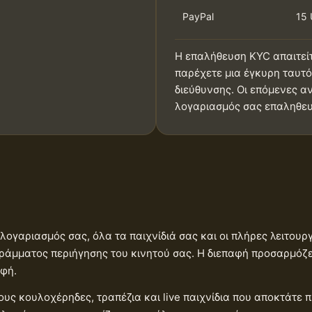
PayPal
15
Η επαλήθευση KYC απαιτείτ
παρέχετε μια έγκυρη ταυτό
διεύθυνσης. Οι επόμενες α
λογαριασμός σας επαληθευ
 λογαριασμός σας, όλα τα παιχνίδιά σας και οι πλήρες λειτο
ράμματος περιήγησης του κινητού σας. Η διεπαφή προσαρμόζετ
φή.
ιους κουλοχέρηδες, τραπέζια και live παιχνίδια που αποκτάτε 