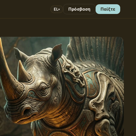
Πρόσβαση
Παίξτε
EL
▾