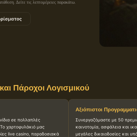
τάθεση. Δείτε τις λεπτομέρειες παρακάτω.
ορίσματος
και Πάροχοι Λογισμικού
Αξιόπιστοι Προγραμματι
χνίδια σε πολλαπλές
Συνεργαζόμαστε με 50 πρεμι
. Το χαρτοφυλάκιό μας
καινοτομία, ασφάλεια και ικ
ες live casino, παραδοσιακά
μεγάλες δικαιοδοσίες και υπό