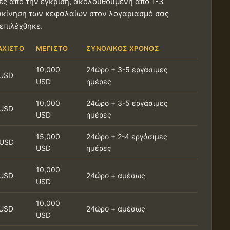
ες από την έγκριση, ακολουθούμενη από 1-3
ιακίνηση των κεφαλαίων στον λογαριασμό σας
επιλέχθηκε.
ΆΧΙΣΤΟ
ΜΈΓΙΣΤΟ
ΣΥΝΟΛΙΚΌΣ ΧΡΌΝΟΣ
10,000
24ώρο + 3-5 εργάσιμες
 USD
USD
ημέρες
10,000
24ώρο + 3-5 εργάσιμες
 USD
USD
ημέρες
15,000
24ώρο + 2-4 εργάσιμες
 USD
USD
ημέρες
10,000
 USD
24ώρο + αμέσως
USD
10,000
 USD
24ώρο + αμέσως
USD