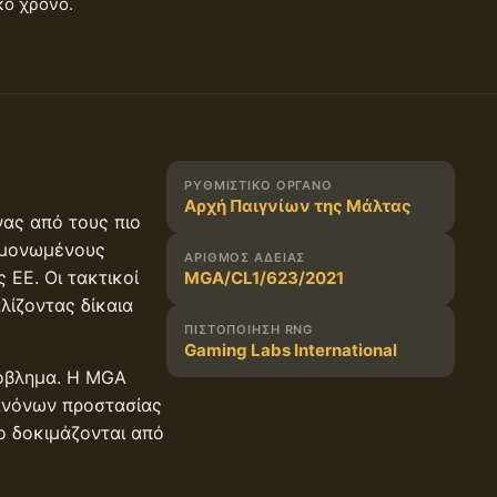
κό χρόνο.
ΡΥΘΜΙΣΤΙΚΌ ΌΡΓΑΝΟ
Αρχή Παιγνίων της Μάλτας
νας από τους πιο
πομονωμένους
ΑΡΙΘΜΌΣ ΆΔΕΙΑΣ
 ΕΕ. Οι τακτικοί
MGA/CL1/623/2021
λίζοντας δίκαια
ΠΙΣΤΟΠΟΊΗΣΗ RNG
Gaming Labs International
ρόβλημα. Η MGA
κανόνων προστασίας
ο δοκιμάζονται από