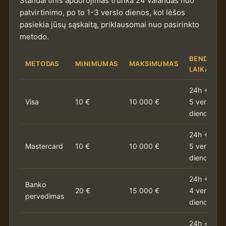
Standartinis apdorojimas trunka 24 valandas nuo
patvirtinimo, po to 1-3 verslo dienos, kol lėšos
pasiekia jūsų sąskaitą, priklausomai nuo pasirinkto
metodo.
BENDRAS
METODAS
MINIMUMAS
MAKSIMUMAS
LAIKAS
24h + 3-
Visa
10 €
10 000 €
5 verslo
dienos
24h + 3-
Mastercard
10 €
10 000 €
5 verslo
dienos
24h + 2-
Banko
20 €
15 000 €
4 verslo
pervedimas
dienos
24h +