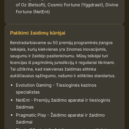
of Oz (Betsoft), Cosmic Fortune (Yggdrasil), Divine
Fortune (NetEnt)
Patikimi žaidimų kūrėjai
Bendradarbiavame su 50 premijų programinės įrangos
teikėjais, kurių kiekvienas yra žinomas inovacijomis,
saugumu ir žaidėjo pasitenkinumu. Mūsų teikėjai turi
licencijas iš pagrindinių jurisdikcijų ir reguliariai tikrinami.
Tai užtikrina, kad kiekvienas žaidimas atitinka
aukščiausius sąžingumo, našumo ir atitikties standartus.
Evolution Gaming - Tiesioginės kazinos
specialistas
NetEnt - Premijų žaidimo aparatai ir tiesioginis
žaidimas
Pragmatic Play - Žaidimo aparatai ir žaidimo
žaidimai