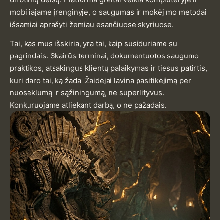
mobiliajame įrenginyje, o saugumas ir mokėjimo metodai
išsamiai aprašyti žemiau esančiuose skyriuose.
Tai, kas mus išskiria, yra tai, kaip susiduriame su
pagrindais. Skairūs terminai, dokumentuotos saugumo
praktikos, atsakingus klientų palaikymas ir tiesus patirtis,
kuri daro tai, ką žada. Žaidėjai lavina pasitikėjimą per
nuoseklumą ir sąžiningumą, ne superlityvus.
Konkuruojame atliekant darbą, o ne pažadais.