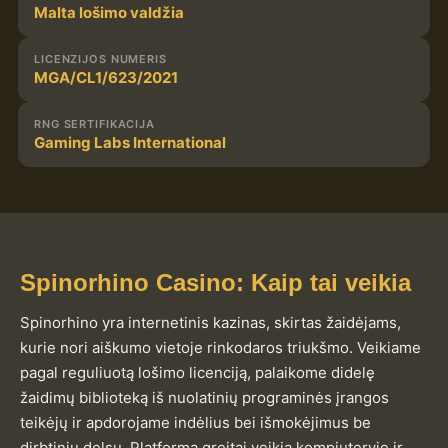
Malta lošimo valdžia
LICENZIJOS NUMERIS
MGA/CL1/623/2021
RNG SERTIFIKACIJA
Gaming Labs International
Spinorhino Casino: Kaip tai veikia
Spinorhino yra internetinis kazinas, skirtas žaidėjams,
kurie nori aiškumo vietoje rinkodaros triukšmo. Veikiame
pagal reguliuotą lošimo licenciją, palaikome didelę
žaidimų biblioteką iš nuolatinių programinės įrangos
teikėjų ir apdorojame indėlius bei išmokėjimus be
dirbtinių delsų. Platforma greitai veikia kompiuteryje ir