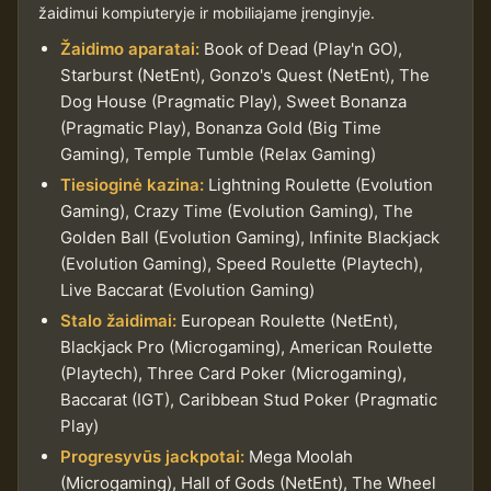
žaidimui kompiuteryje ir mobiliajame įrenginyje.
Žaidimo aparatai:
Book of Dead (Play'n GO),
Starburst (NetEnt), Gonzo's Quest (NetEnt), The
Dog House (Pragmatic Play), Sweet Bonanza
(Pragmatic Play), Bonanza Gold (Big Time
Gaming), Temple Tumble (Relax Gaming)
Tiesioginė kazina:
Lightning Roulette (Evolution
Gaming), Crazy Time (Evolution Gaming), The
Golden Ball (Evolution Gaming), Infinite Blackjack
(Evolution Gaming), Speed Roulette (Playtech),
Live Baccarat (Evolution Gaming)
Stalo žaidimai:
European Roulette (NetEnt),
Blackjack Pro (Microgaming), American Roulette
(Playtech), Three Card Poker (Microgaming),
Baccarat (IGT), Caribbean Stud Poker (Pragmatic
Play)
Progresyvūs jackpotai:
Mega Moolah
(Microgaming), Hall of Gods (NetEnt), The Wheel