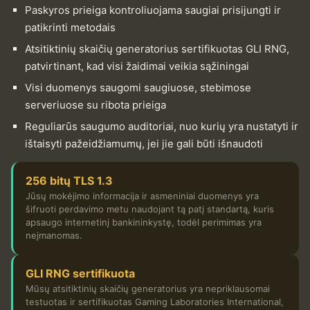
Paskyros prieiga kontroliuojama saugiai prisijungti ir
patikrinti metodais
Atsitiktinių skaičių generatorius sertifikuotas GLI RNG,
patvirtinant, kad visi žaidimai veikia sąžiningai
Visi duomenys saugomi saugiuose, stebimose
serveriuose su ribota prieiga
Reguliarūs saugumo auditoriai, nuo kurių yra nustatyti ir
ištaisyti pažeidžiamumų, jei jie gali būti išnaudoti
256 bitų TLS 1.3
Jūsų mokėjimo informacija ir asmeniniai duomenys yra
šifruoti perdavimo metu naudojant tą patį standartą, kuris
apsaugo internetinį bankininkystę, todėl perimimas yra
neįmanomas.
GLI RNG sertifikuota
Mūsų atsitiktinių skaičių generatorius yra nepriklausomai
testuotas ir sertifikuotas Gaming Laboratories International,